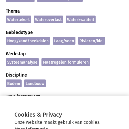
Thema
Watertekort
Wateroverlast
Waterkwaliteit
Gebiedstype
Hoog/zand/beekdalen
Laag/veen
Rivieren/klei
Werkstap
Systeemanalyse
Maatregelen formuleren
Discipline
Bodem
Landbouw
Type instrument
Onderzoeksrapport
Cookies & Privacy
Onze website maakt gebruik van cookies.