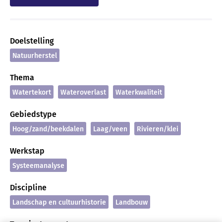
Doelstelling
Natuurherstel
Thema
Watertekort
Wateroverlast
Waterkwaliteit
Gebiedstype
Hoog/zand/beekdalen
Laag/veen
Rivieren/klei
Werkstap
Systeemanalyse
Discipline
Landschap en cultuurhistorie
Landbouw