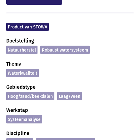
Product van STOWA
Doelstelling
Natuurherstel
Robuust watersysteem
Thema
Waterkwaliteit
Gebiedstype
Hoog/zand/beekdalen
Laag/veen
Werkstap
Systeemanalyse
Discipline